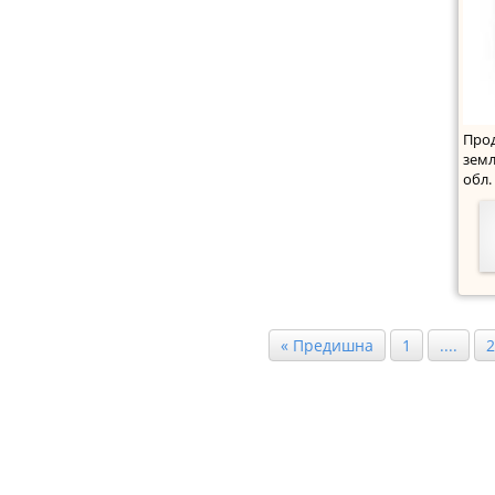
Прод
земл
обл.
кат
« Предишна
1
....
2