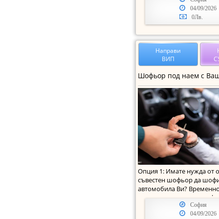
04/09/2026
0Лв.
Направи
ВИП
С
Опция 1: Имате нужда от 
съвестен шофьор да шоф
автомобила Ви? Временно
възпрепятствани да шофи
София
04/09/2026