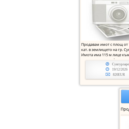
Продавам имот с площ от 7
кат. в землището на гр. С
Имота има 115 м лице къ
второстепенен асфалт
Сунгурларе
19/12/2026
820EUR