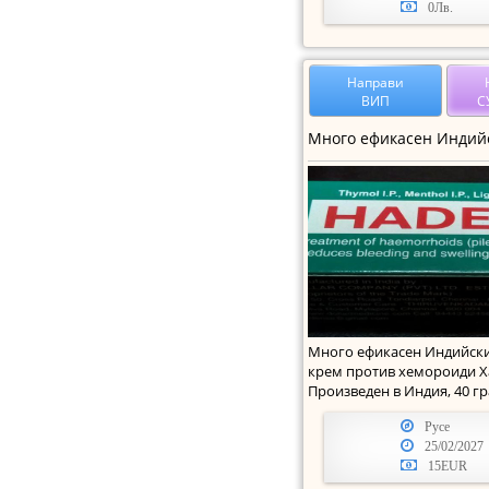
0Лв.
Направи
ВИП
С
Много eфикасен Индийск
крем против хемороиди Х
Произведен в Индия, 40 г
екструдер за нанасян
Русе
25/02/2027
15EUR