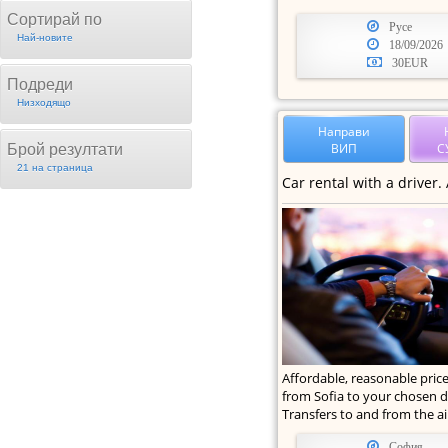
Сортирай по
Русе
Най-новите
18/09/2026
30EUR
Подреди
Низходящо
Направи
ВИП
С
Брой резултати
21 на страница
Affordable, reasonable price
from Sofia to your chosen d
Transfers to and from the ai
София