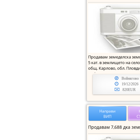
Продавам земеделска земя 
5 кат. в землището на сел
общ. Карлово, обл. Пловд
на 1 к
Войнягово
19/12/2026
820EUR
Направи
ВИП
С