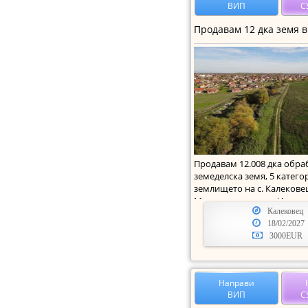
ВИП
С
Продавам 12.008 дка обр
земеделска земя, 5 катего
землището на с. Калекове
Марица, местност „Изюл
Калековец
18/02/2027
3000EUR
Направи
ВИП
С