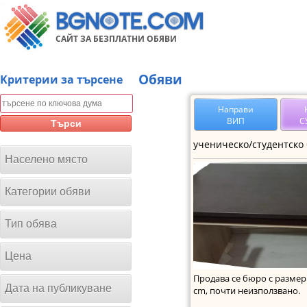
САЙТ ЗА БЕЗПЛАТНИ ОБЯВИ
Обяви
Kритерии за търсене
Направи
ВИП
С
Търси
Населено място
Категории обяви
Тип обява
Цена
Продава се бюро с размер
Дата на публикуване
cm, почти неизползвано.