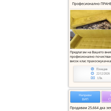
Професионално ПРАНЕ
Предлагам на Вашето вн
професионално почистван
висок клас прахосмукачка
искате вашите матра
Пловдив
22/12/2026
1Лв.
Направи
ВИП
С