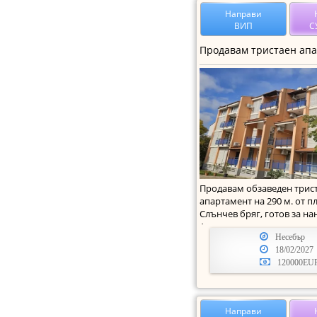
Направи
ВИП
С
Продавам обзаведен трис
апартамент на 290 м. от п
Слънчев бряг, готов за на
Апартамента се намира в 
Несебър
18/02/2027
120000EU
Направи