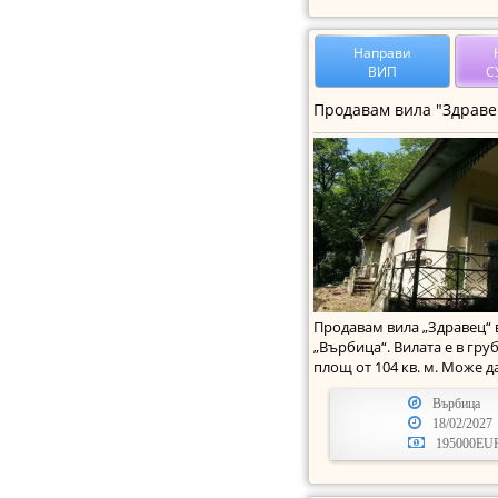
Направи
ВИП
С
Продавам вила „Здравец“ 
„Върбица“. Вилата е в гру
площ от 104 кв. м. Може д
преустроена както за ли
Върбица
18/02/2027
195000EU