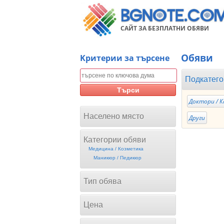
САЙТ ЗА БЕЗПЛАТНИ ОБЯВИ
Обяви
Kритерии за търсене
Подкатего
Търси
Доктори / 
Населено място
Други
Категории обяви
Медицина / Козметика
Mаникюр / Педикюр
Тип обява
Цена