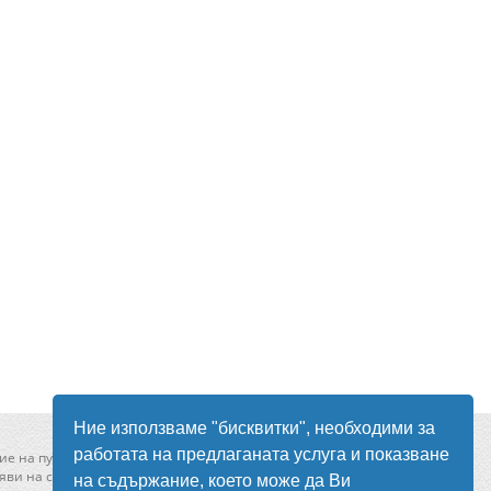
Ние използваме "бисквитки", необходими за
работата на предлаганата услуга и показване
ие на публикувани в сайта обяви
ви на сайта моля свържете се с нас от
тук
!
на съдържание, което може да Ви