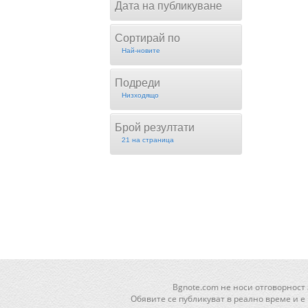
Дата на публикуване
Сортирай по
Най-новите
Подреди
Низходящо
Брой резултати
21 на страница
Bgnote.com не носи отговорност
Обявите се публикуват в реално време и е