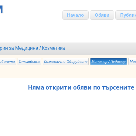
Начало
Обяви
Публи
рии за
Медицина / Козметика
Кабинети
Отслабване
Козметично Оборудване
Mаникюр / Педикюр
Мас
Няма открити обяви по търсените