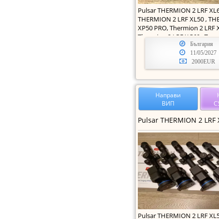
Pulsar THERMION 2 LRF XL6
THERMION 2 LRF XL50 , TH
XP50 PRO, Thermion 2 LRF 
Thermion 2 LRF XG60 , T
България
11/05/2027
2000EUR
Направи
ВИП
С
Pulsar THERMION 2 LRF XL5