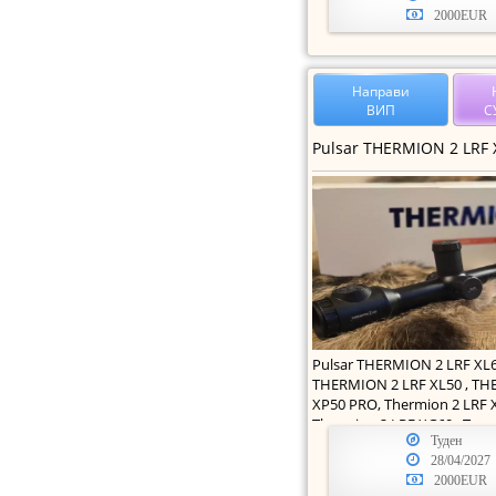
2000EUR
Направи
ВИП
С
Pulsar THERMION 2 LRF XL6
THERMION 2 LRF XL50 , TH
XP50 PRO, Thermion 2 LRF 
Thermion 2 LRF XG60 , T
Туден
28/04/2027
2000EUR