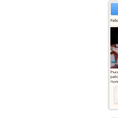
Ръка
рабо
тънъ
мате