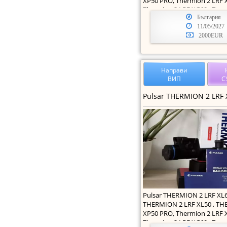
XP50 PRO, Thermion 2 LRF 
Thermion 2 LRF XG60 , T
България
11/05/2027
2000EUR
Направи
ВИП
С
Pulsar THERMION 2 LRF XL6
THERMION 2 LRF XL50 , TH
XP50 PRO, Thermion 2 LRF 
Thermion 2 LRF XG60 , T