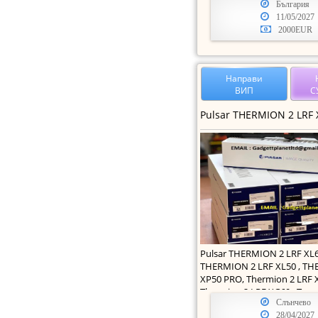
България
11/05/2027
2000EUR
Направи
ВИП
С
Pulsar THERMION 2 LRF XL6
THERMION 2 LRF XL50 , TH
XP50 PRO, Thermion 2 LRF 
Thermion 2 LRF XG60 , T
Слънчево
28/04/2027