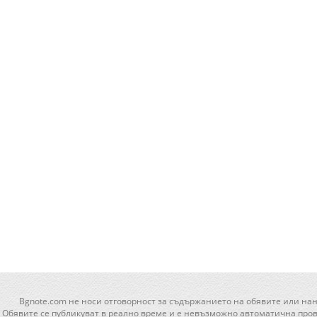
Bgnote.com не носи отговорност за съдържанието на обявите или нан
Обявите се публикуват в реално време и е невъзможно автоматична прове