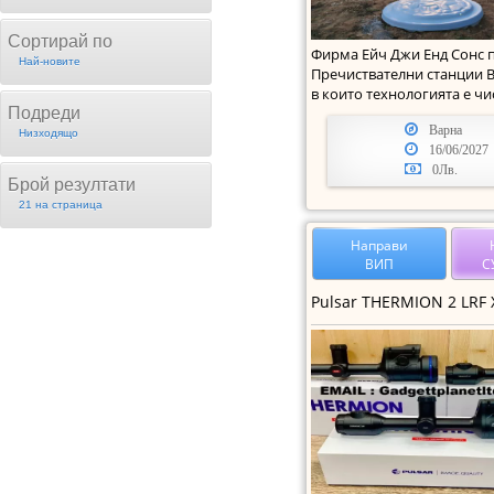
Сортирай по
Фирма Ейч Джи Енд Сонс 
Най-новите
Пречиствателни станции B
в които технологията е чи
процес и не се
Подреди
Варна
Низходящо
16/06/2027
0Лв.
Брой резултати
21 на страница
Направи
ВИП
С