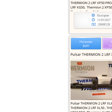
THERMION 2 LRF XP50 PRO
LRF XG50, Thermion 2 XP50 
Thermion Duo DXP
България
11/05/2027
2000EUR
Направи
ВИП
С
Pulsar THERMION 2 LRF XL6
THERMION 2 LRF XL50 , TH