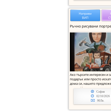
Направи
ВИП
С
Ако търсите интересен и 
подарък или просто искат
дома си, нашето предложе
за вас. Из
София
02/10/2026
90Лв.