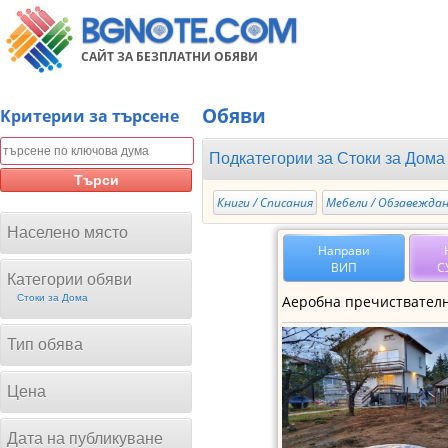
САЙТ ЗА БЕЗПЛАТНИ ОБЯВИ
Обяви
Kритерии за търсене
Подкатегории за
Стоки за Дома
Търси
Книги / Списания
Мебели / Обзавежда
Населено място
Направи
ВИП
С
Категории обяви
Стоки за Дома
Тип обява
Цена
Дата на публикуване