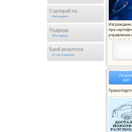
Сортирай по
Най-новите
Изграждане,
при сертифи
Подреди
управление 
Низходящо
9001:2015, С
Брой резултати
21 на страница
Напра
ВИП