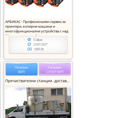
АРБИКАС - Професионален сервиз за
принтери, копирни машини и
многофункционални устройства с над
30 годишен опит. Директе
София
23/07/2027
10EUR
Направи
Направи
ВИП
СУПЕР ВИП
Пречиствателни станции -доставка и монтаж