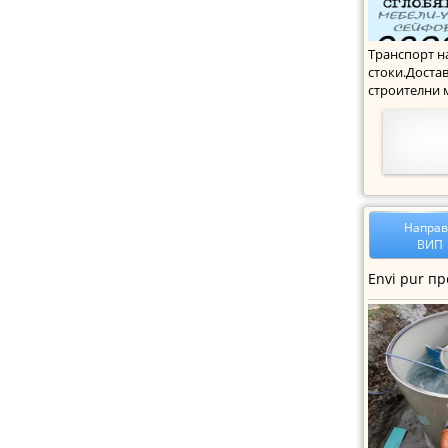
Транспорт н
стоки.Достав
строителни 
строителен 
Напра
ВИП