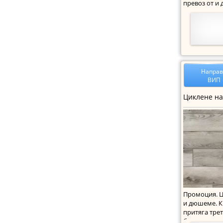
превоз от и 
точка на стр
Напра
ВИП
Промоция. Ц
и дюшеме. К
притяга тре
боядисано 