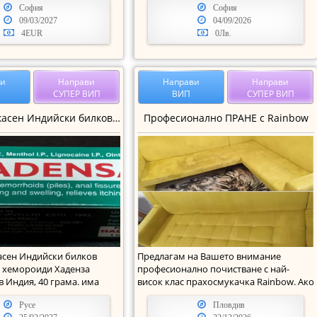
София
София
09/03/2027
04/09/2026
4EUR
0Лв.
ви
Направи
Направи
Направи
СУПЕР ВИП
ВИП
СУПЕР ВИП
Много eфикасен Индийски билков крем против хемороиди Хаденза
Професионално ПРАНЕ с Rainbow
сен Индийски билков
Предлагам на Вашето внимание
 хемороиди Хаденза
професионално почистване с най-
 Индия, 40 грама. има
висок клас прахосмукачка Rainbow. Ако
 нанасян
искате вашите матра
Русе
Пловдив