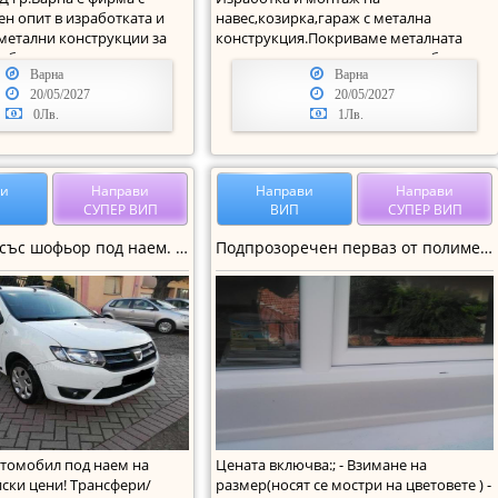
н опит в изработката и
навес,козирка,гараж с метална
метални конструкции за
конструкция.Покриваме металната
работилниц
конструкция с плътен поликарбонат,ет
Варна
Варна
20/05/2027
20/05/2027
0Лв.
1Лв.
ви
Направи
Направи
Направи
СУПЕР ВИП
ВИП
СУПЕР ВИП
Автомобил със шофьор под наем. Достъпни цени!
Подпрозоречен перваз от полимермрамор
томобил под наем на
Цената включва:; - Взимане на
иски цени! Трансфери/
размер(носят се мостри на цветовете ) -