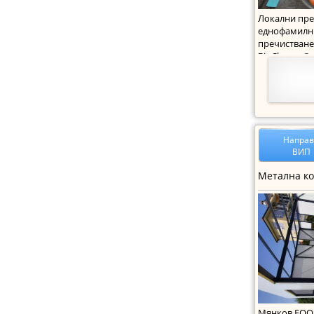
Локални пре
еднофамилн
пречистване
BioCleaner®.
Напра
ВИП
Мянков ЕООД