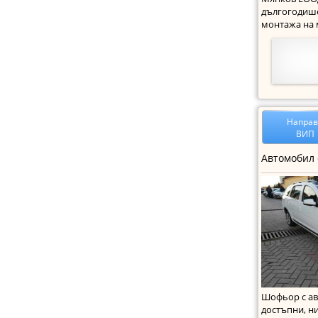
дългогодише
монтажа на 
гараж,хале,
Напра
ВИП
Шофьор с ав
достъпни, н