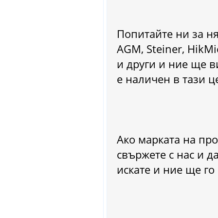
Попитайте ни за няк
AGM, Steiner, HikMi
и други и ние ще в
е наличен в тази ц
Ако марката на про
свържете с нас и д
искате и ние ще го