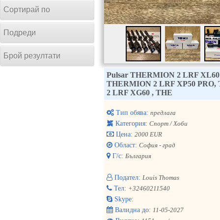
Сортирай по
Подреди
Брой резултати
Pulsar THERMION 2 LRF XL60
THERMION 2 LRF XP50 PRO, Th
2 LRF XG60 , THE
Тип обява:
предлага
Категория:
Спорт / Хоби
Цена:
2000 EUR
Област:
София - град
Г/с:
България
Подател:
Louis Thomas
Тел:
+32460211540
Skype:
Валидна до:
11-05-2027