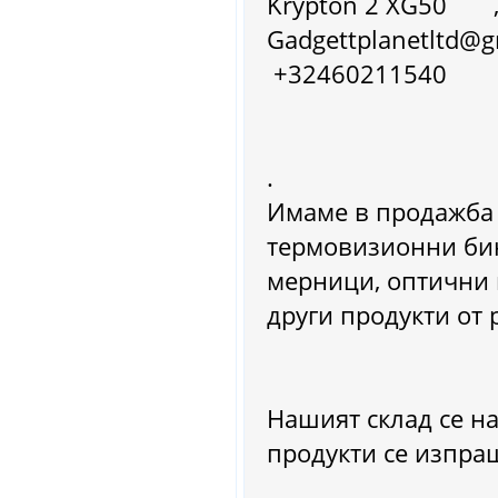
Krypton 2 XG50 , С
Gadgettplanetltd@
+32460211540
.
Имаме в продажба
термовизионни би
мерници, оптични
други продукти от
Нашият склад се н
продукти се изпра