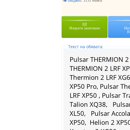
Видяно:
1151 път/и
Изпрати запитване
На
В
Tекст на обявата:
Pulsar THERMION 2 
THERMION 2 LRF XP5
Thermion 2 LRF XG6
XP50 Pro, Pulsar T
LRF XP50 , Pulsar Tr
Talion XQ38, Pulsar
XL50, Pulsar Accola
XP50, Helion 2 XP50