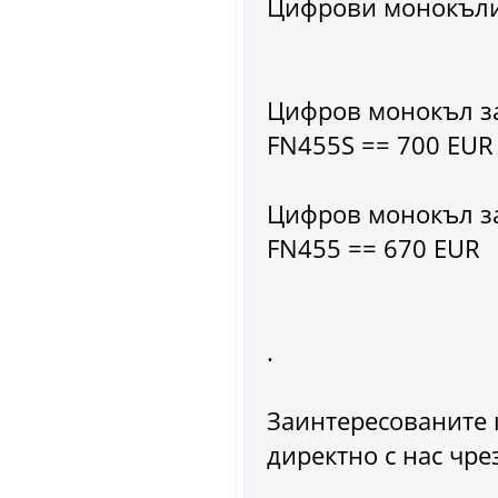
Цифрови монокъли
Цифров монокъл за
FN455S == 700 EUR
Цифров монокъл за
FN455 == 670 EUR
.
Заинтересованите 
директно с нас чре