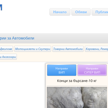
Начало
Обяви
Публи
рии за
Автомобили
Джипове
Мотоциклети и Скутери
Товарни Автомобили
Каравани, Рема
и Аксесоари
Направи
Направи
ВИП
СУПЕР ВИП
Конци за бърсане-10 кг