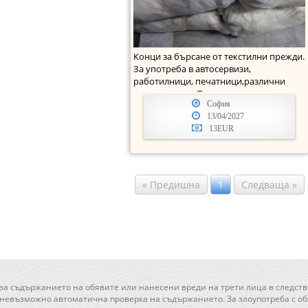
Конци за бърсане от текстилни прежди.
За употреба в автосервизи,
работилници, печатници,различни
производства. Пакетир
София
13/04/2027
13EUR
« Предишна
1
Следваща »
 за съдържанието на обявите или нанесени вреди на трети лица в следств
 невъзможно автоматична проверка на съдържанието. За злоупотреба с обя