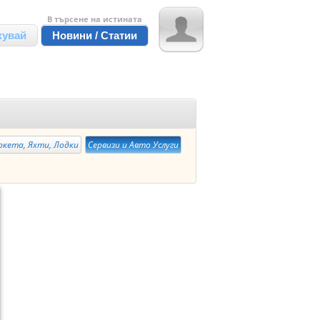
В търсене на истината
кувай
Новини / Статии
ркета, Яхти, Лодки
Сервизи и Авто Услуги