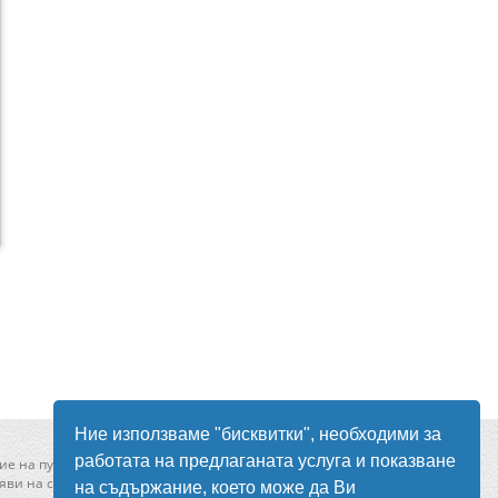
Ние използваме "бисквитки", необходими за
работата на предлаганата услуга и показване
ие на публикувани в сайта обяви
ви на сайта моля свържете се с нас от
тук
!
на съдържание, което може да Ви