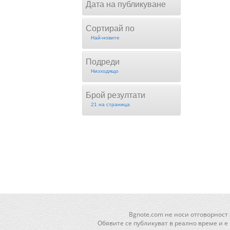
Дата на публикуване
Сортирай по
Най-новите
Подреди
Низходящо
Брой резултати
21 на страница
Bgnote.com не носи отговорност
Обявите се публикуват в реално време и е