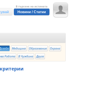
В търсене на истината
кувай
Новини / Статии
Дизайн
Медицина
Образование
Охрана
ова Работа
В Чужбина
Друга
 критерии