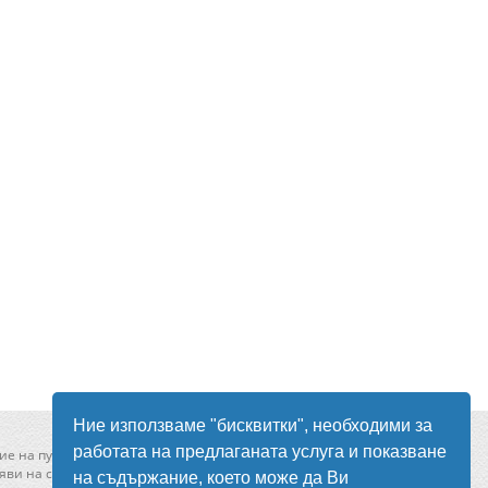
Ние използваме "бисквитки", необходими за
работата на предлаганата услуга и показване
ие на публикувани в сайта обяви
ви на сайта моля свържете се с нас от
тук
!
на съдържание, което може да Ви