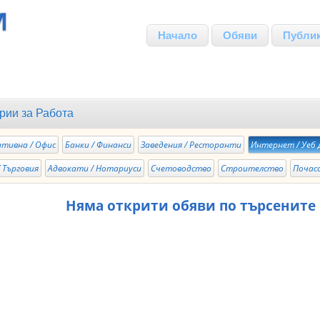
Начало
Обяви
Публи
рии за
Работа
тивна / Офис
Банки / Финанси
Заведения / Ресторанти
Интернет / Уеб 
 Търговия
Адвокати / Нотариуси
Счетоводство
Строителство
Почас
Няма открити обяви по търсените