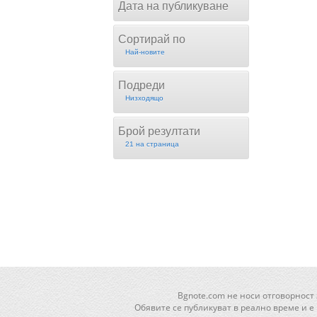
Дата на публикуване
Сортирай по
Най-новите
Подреди
Низходящо
Брой резултати
21 на страница
Bgnote.com не носи отговорност
Обявите се публикуват в реално време и е