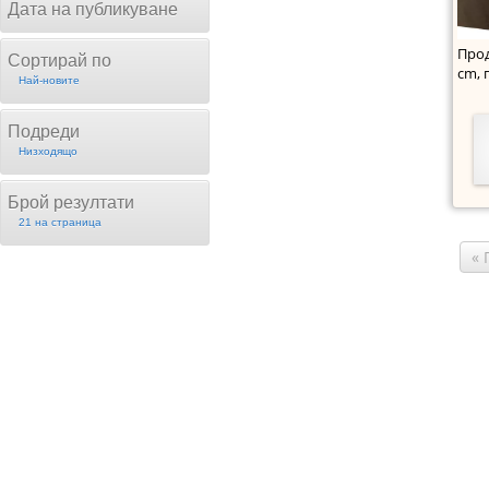
Дата на публикуване
Прод
Сортирай по
cm, 
Най-новите
Подреди
Низходящо
Брой резултати
21 на страница
«