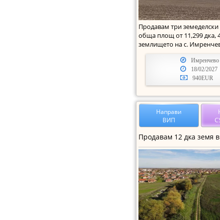
Продавам три земеделски 
обща площ от 11,299 дка, 4
землището на с. Имренчев
Имренчево
18/02/2027
940EUR
Направи
ВИП
С