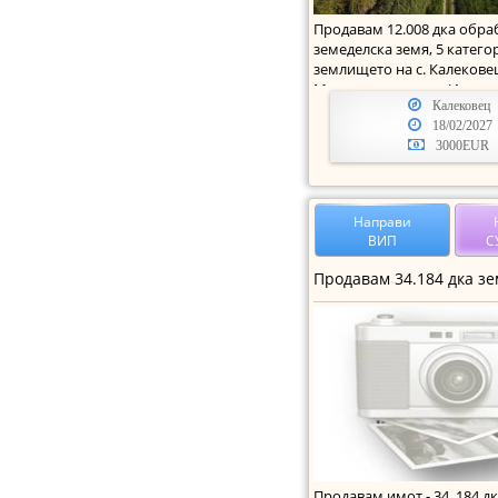
Продавам 12.008 дка обр
земеделска земя, 5 катего
землището на с. Калекове
Марица, местност „Изюл
Калековец
18/02/2027
3000EUR
Направи
ВИП
С
Продавам имот - 34, 184 дка