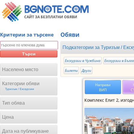
САЙТ ЗА БЕЗПЛАТНИ ОБЯВИ
Обяви
Kритерии за търсене
Подкатегории за
Туризъм / Eкск
Търси
Екскурзии в Чужбина
Екскурзии в Бълг
Населено място
Билети
Други
Категории обяви
Направи
ВИП
С
Туризъм / Eкскурзии
Тип обява
Цена
Дата на публикуване