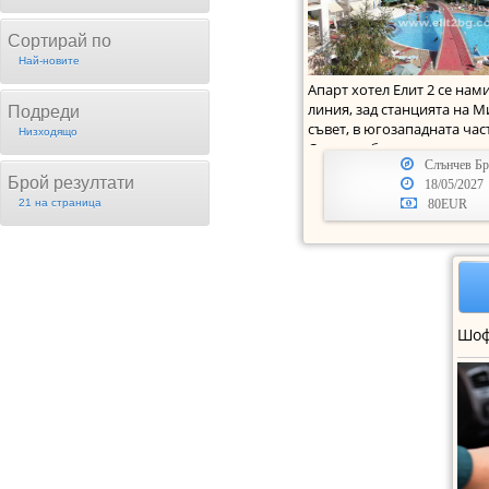
Сортирай по
Най-новите
Апарт хотел Елит 2 се нам
линия, зад станцията на 
Подреди
съвет, в югозападната част
Низходящо
Слънчев бряг, н
Слънчев Бр
Брой резултати
18/05/2027
21 на страница
80EUR