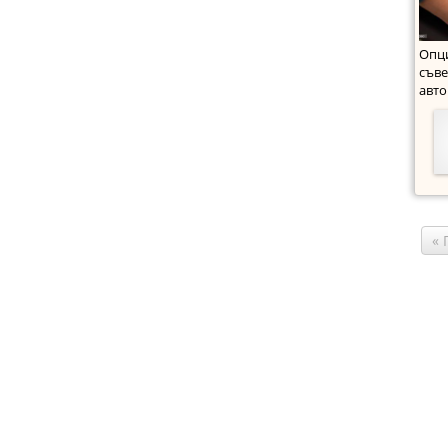
Опци
съв
авто
възп
«