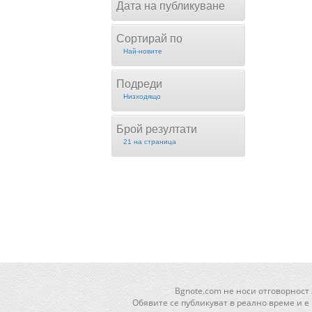
Дата на публикуване
Сортирай по
Най-новите
Подреди
Низходящо
Брой резултати
21 на страница
Bgnote.com не носи отговорност
Обявите се публикуват в реално време и е