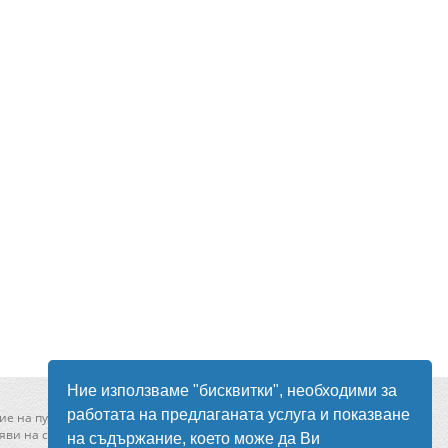
Ние използваме "бисквитки", необходими за
работата на предлаганата услуга и показване
ие на публикувани в сайта обяви
ви на сайта моля свържете се с нас от
тук
!
на съдържание, което може да Ви