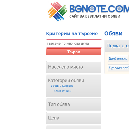
САЙТ ЗА БЕЗПЛАТНИ ОБЯВИ
Обяви
Kритерии за търсене
Подкатего
Търси
Шофьорски
Населено място
Курсови раб
Категории обяви
Уроци / Курсове
Компютърни
Тип обява
Цена