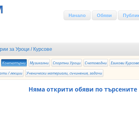
Начало
Обяви
Публи
рии за
Уроци / Курсове
Компютърни
Музикални
Спортни Уроци
Счетоводни
Езикови Курсов
оти / лекции
Ученически материали, съчинения, задачи
Няма открити обяви по търсените