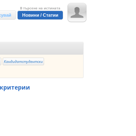
В търсене на истината
кувай
Новини / Статии
е
Кандидатстудентски
 критерии