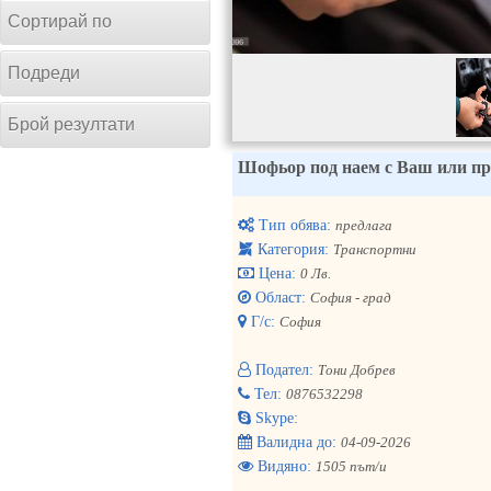
Сортирай по
Подреди
Брой резултати
Шофьор под наем с Ваш или пре
Тип обява:
предлага
Категория:
Транспортни
Цена:
0 Лв.
Област:
София - град
Г/с:
София
Подател:
Тони Добрев
Тел:
0876532298
Skype:
Валидна до:
04-09-2026
Видяно:
1505 път/и