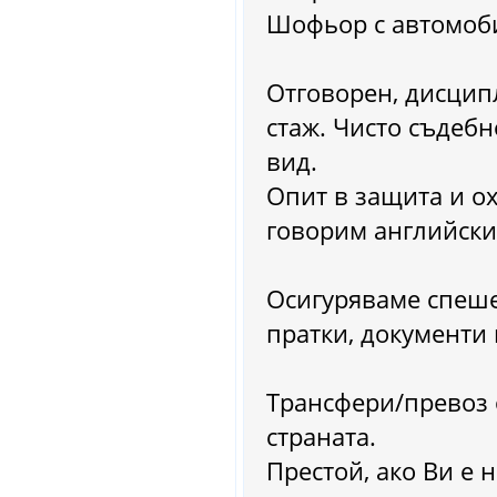
Шофьор с автомоби
Отговорен, дисцип
стаж. Чисто съдеб
вид.
Опит в защита и о
говорим английски
Осигуряваме спеше
пратки, документи 
Трансфери/превоз о
страната.
Престой, ако Ви е