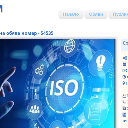
Начало
Обяви
Публи
на обява номер - 54535
Ст
Г