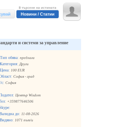
В търсене на истината
кувай
Новини / Статии
андарти и системи за управление
Тип обява:
предлага
Категория:
Други
Цена:
100 EUR
Област:
София - град
/с:
София
Подател:
Център Wisdom
Тел:
+359877646506
Skype:
Валидна до:
11-08-2026
Видяно:
1071 път/и