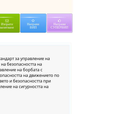
Изпрати
Направи
Направи
запитване
ВИП
СУПЕРВИП
тандарт за управление на
 на безопасността на
равление на борбата с
зопасността на движението по
авето и безопасността при
вление на сигурността на