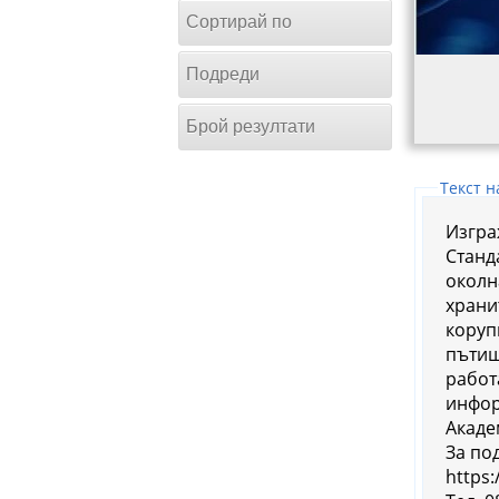
Сортирай по
Подреди
Брой резултати
Tекст н
Изгра
Станд
околн
храни
коруп
пътищ
работ
инфор
Акаде
За по
https: