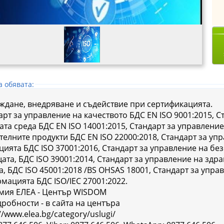
а обявата:
ждане, внедряване и съдействие при сертификацията.
арт за управление на качеството БДС EN ISO 9001:2015, С
ата среда БДС EN ISO 14001:2015, Стандарт за управление
телните продукти БДС EN ISO 22000:2018, Стандарт за уп
цията БДС ISO 37001:2016, Стандарт за управление на бе
ата, БДС ISO 39001:2014, Стандарт за управление на здр
а, БДС ISO 45001:2018 /BS OHSAS 18001, Стандарт за упра
мацията БДС ISO/IEC 27001:2022.
мия ЕЛЕА - Център WISDOM
дробности - в сайта на центъра
//www.elea.bg/category/uslugi/