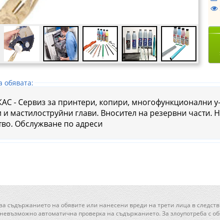
а обявата:
АС - Сервиз за принтери, копири, многофункционални у
и и мастилоструйни глави. Вносител на резервни части.
тво. Обслужване по адреси
 за съдържанието на обявите или нанесени вреди на трети лица в следств
 невъзможно автоматична проверка на съдържанието. За злоупотреба с обя