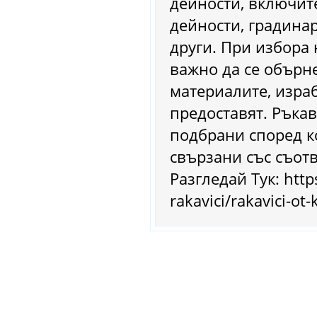
дейности, включит
дейности, градинар
други. При избора 
важно да се обърн
материалите, израб
предоставят. Ръка
подбрани според к
свързани със съотв
Разгледай Тук: http
rakavici/rakavici-ot-k