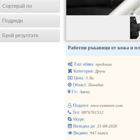
Сортирай по
Подреди
Брой резултати
Работни ръкавици от кожа и п
Тип обява:
предлага
Категория:
Други
Цена:
5 Лв.
Област:
Пловдив
Г/с:
Анево
Подател:
www.vvmstore.com
Тел:
0876761512
Skype:
Валидна до:
21-08-2026
Видяно:
947 път/и