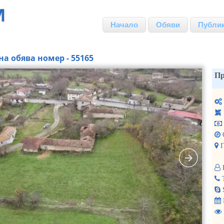
Начало
Обяви
Публи
на обява номер - 55165
Пр
Г