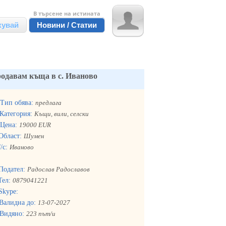
В търсене на истината
кувай
Новини / Статии
одавам къща в с. Иваново
Тип обява:
предлага
Категория:
Къщи, вили, селски
Цена:
19000 EUR
Област:
Шумен
/с:
Иваново
Подател:
Радослав Радославов
Тел:
0879041221
Skype:
Валидна до:
13-07-2027
Видяно:
223 път/и