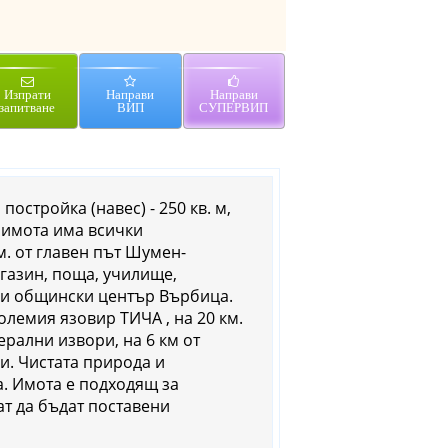
Изпрати
Направи
Направи
запитване
ВИП
СУПЕРВИП
постройка (навес) - 250 кв. м,
с имота има всички
м. от главен път Шумен-
агазин, поща, училище,
големия язовир ТИЧА , на 20 км.
звори, на 6 км от
и. Чистата природа и
а. Имота е подходящ за
ат да бъдат поставени