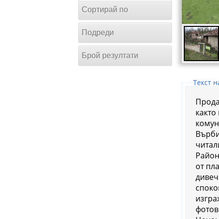
Сортирай по
Подреди
Брой резултати
Tекст н
Продав
както
комун
Върби
читалище и редовна автобусна линия до областния г
Район
от пла
дивеч
споко
изгра
фотов