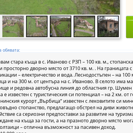
а обявата:
ам стара къща в с. Иваново с РЗП – 100 кв. м., стопанска 
 и просторно дворно място от 3710 кв. м. . На границата 
икации – електричество и вода. Леснодостъпен – на 100 
ца и на 300 м. от центъра на с. Иваново. В селото има м
р. Шумен и общински център Върбица.
а е известен с туристическия си потенциал – на 2 км. от 
нинския курорт „Върбица“ известен с лековитите си минерални и
овъдно стопанство, предлагащо обстрел на диви животн
йствие са сериозни предпоставки за развитие на туризм
ждане на къща за гости, а на празното дворно място мог
олтаици – отлична възможност за пасивен доход.