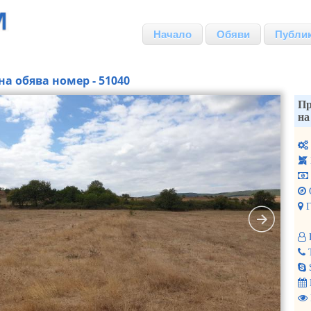
Начало
Обяви
Публи
на обява номер - 51040
Пр
на
Г