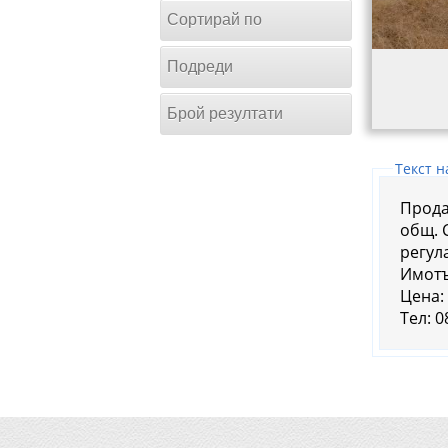
Сортирай по
Подреди
Брой резултати
Tекст н
Прода
общ. 
регул
Имотъ
Цена:
Тел: 