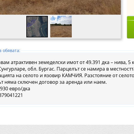
а обявата:
вам атрактивен земеделски имот от 49.391 дка – нива, 5 
Сунгурларе, обл. Бургас. Парцелът се намира в местност
ацията на селото и язовир КАМЧИЯ. Разстояние от селото: 
т няма сключен договор за аренда или наем.
 930 евро/дка
0879041221