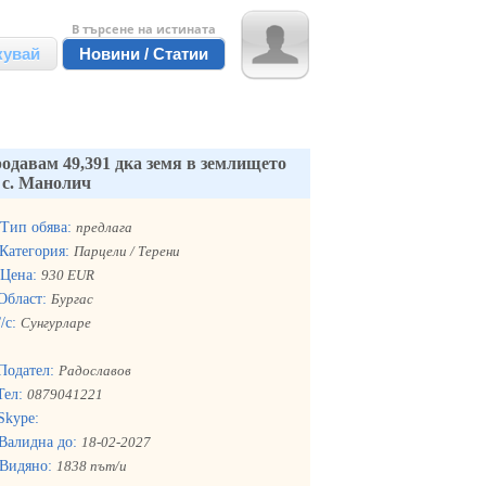
В търсене на истината
кувай
Новини / Статии
одавам 49,391 дка земя в землището
 с. Манолич
Тип обява:
предлага
Категория:
Парцели / Терени
Цена:
930 EUR
Област:
Бургас
/с:
Сунгурларе
Подател:
Радославов
Тел:
0879041221
Skype:
Валидна до:
18-02-2027
Видяно:
1838 път/и