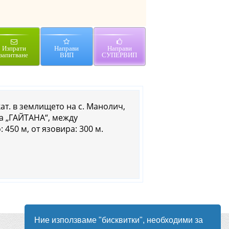
Изпрати
Направи
Направи
запитване
ВИП
СУПЕРВИП
кат. в землището на с. Манолич,
та „ГАЙТАНА“, между
450 м, от язовира: 300 м.
Ние използваме "бисквитки", необходими за