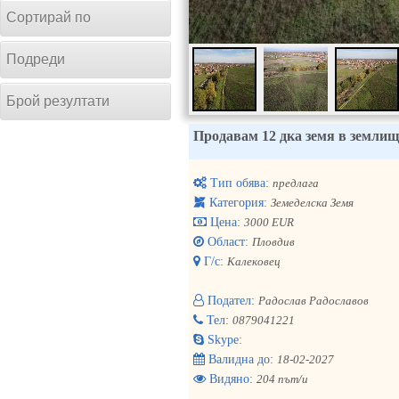
Сортирай по
Подреди
Брой резултати
Продавам 12 дка земя в землищ
Тип обява:
предлага
Категория:
Земеделска Земя
Цена:
3000 EUR
Област:
Пловдив
Г/с:
Калековец
Подател:
Радослав Радославов
Тел:
0879041221
Skype:
Валидна до:
18-02-2027
Видяно:
204 път/и