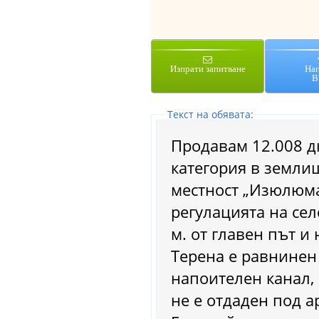
Изпрати запитване
На
В
Tекст на обявата:
Продавам 12.008 д
категория в землищ
местност „Изюлюма“
регулацията на сел
м. от главен път и 
Терена е равнинен 
напоителен канал,
не е отдаден под а