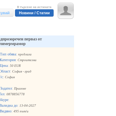
В търсене на истината
кувай
Новини / Статии
дпрозоречен перваз от
лимермрамор
Тип обява:
предлага
Категория:
Строителни
Цена:
50 EUR
Област:
София - град
/с:
София
Подател:
Прагове
Тел:
0878856778
Skype:
Валидна до:
13-04-2027
Видяно:
495 път/и