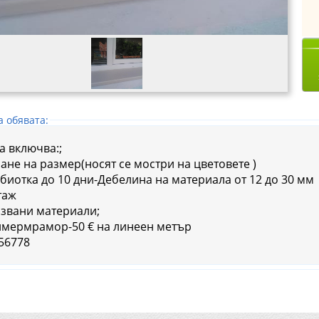
а обявата:
а включва:;
мане на размер(носят се мостри на цветовете )
абиотка до 10 дни-Дебелина на материала от 12 до 30 мм
таж
звани материали;
лимермрамор-50 € на линеен метър
56778