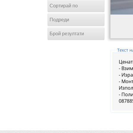
Сортирай по
Подреди
Брой резултати
Tекст н
Ценат
- Взи
- Изр
- Мон
Изпол
- По
08788