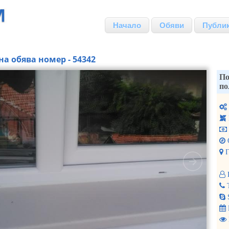
Начало
Обяви
Публи
на обява номер - 54342
По
по
Г