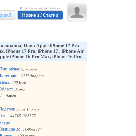
В търсене на истината
кувай
Новини / Статии
игинална, Нова Apple iPhone 17 Pro
x, iPhone 17 Pro, iPhone 17 , iPhone Air
Apple iPhone 16 Pro Max, iPhone 16 Pro,
Тип обява:
предлага
Категория:
GSM Апарати
Цена:
400 EUR
Област:
Варна
/с:
Аврен
Подател:
Louis Thomas
Тел:
+447451285577
Skype:
Валидна до:
11-05-2027
Видяно:
1192 път/и