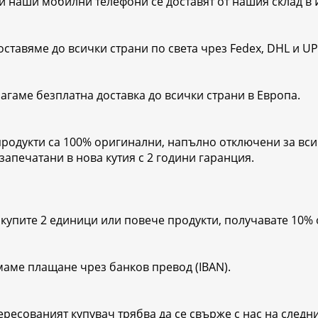
и наши мобилни телефони се доставят от нашия склад в 
оставяме до всички страни по света чрез Fedex, DHL и UP
агаме безплатна доставка до всички страни в Европа.
продукти са 100% оригинални, напълно отключени за вси
 запечатани в нова кутия с 2 години гаранция.
акупите 2 единици или повече продукти, получавате 10% 
аме плащане чрез банков превод (IBAN).
ересованият купувач трябва да се свърже с нас на следни