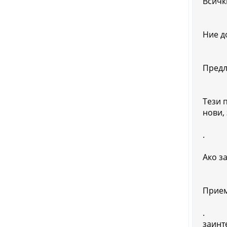
Всичк
Ние д
Предл
Тези 
нови,
.
Ако з
Прием
.
заинт