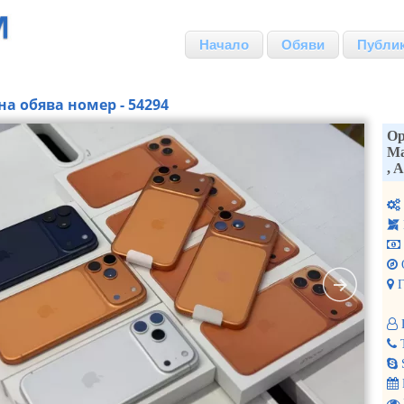
Начало
Обяви
Публи
на обява номер - 54294
Ор
Ma
, 
Г