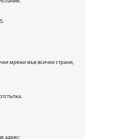
Испания.
S.
чки мрежи във всички страни,
отстъпка.
я адрес: