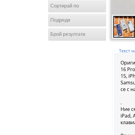
Сортирай по
Подреди
Брой резултати
Tекст н
Оригин
16 Pro
15, iP
Samsun
се с 
.
Ние с
iPad,
клави