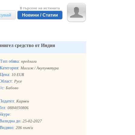
В търсене на истината
кувай
Новини / Статии
нигел средство от Индия
Тип обява:
предлага
Категория:
Масаж / Акупунктура
Цена:
10 EUR
Област:
Русе
/с:
Бабово
Подател:
Кармен
Тел:
0884050806
Skype:
Валидна до:
25-02-2027
Видяно:
206 път/и