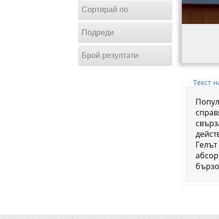
Сортирай по
Подреди
Брой резултати
Tекст н
Попул
справ
свърза
дейст
Гелът 
абсор
бързо