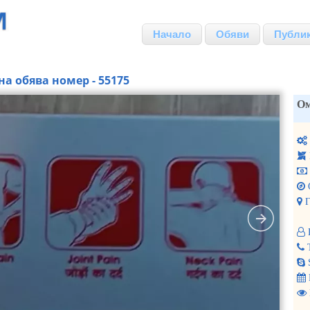
Начало
Обяви
Публи
на обява номер - 55175
Ом
Г