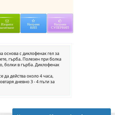
Изпрати
Направи
Направи
запитване
ВИП
СУПЕРВИП
а основа с диклофенак гел за
ете, гърба. Полезен при болка
в гърба. Диклофенак
е да действа около 4 часа,
овтаря дневно 3 - 4 пъти зa