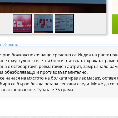
а обявата:
ярно болкоуспокояващо средство от Индия на растителн
яне с мускулно-скелетни болки във врата, краката, рамен
на с остеоартрит, ревматоиден артрит, замръзнало рамо, болки 
ва обезболяващо и противовъзпалително.
се нанася на мястото на болката чрез лек масаж, оставя с
бира се бързо без да оставя лепкави следи. Може да се п
 възстановавяне. Тубата е 75 грама.