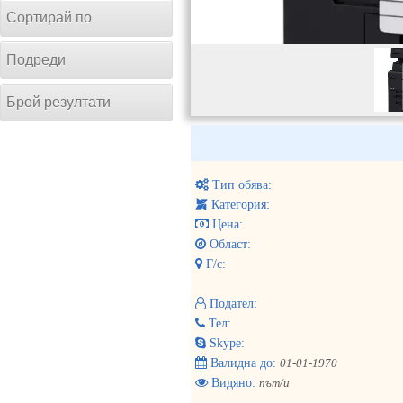
Сортирай по
Подреди
Брой резултати
Тип обява:
Категория:
Цена:
Област:
Г/с:
Подател:
Тел:
Skype:
Валидна до:
01-01-1970
Видяно:
път/и