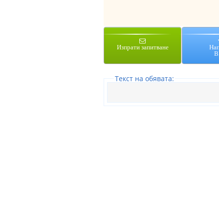
Изпрати запитване
На
В
Tекст на обявата: