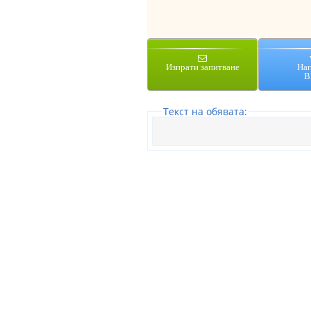
Изпрати запитване
На
В
Tекст на обявата: