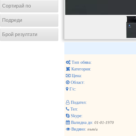
Сортирай по
Подреди
Брой резултати
Тип обява:
Категория:
Цена:
Област:
Г/с:
Подател:
Тел:
Skype:
Валидна до:
01-01-1970
Видяно:
път/и