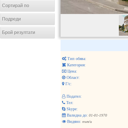
Сортирай по
Подреди
Брой резултати
Тип обява:
Категория:
Цена:
Област:
Г/с:
Подател:
Тел:
Skype:
Валидна до:
01-01-1970
Видяно:
път/и