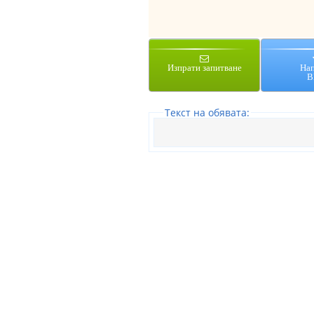
Изпрати запитване
На
В
Tекст на обявата: