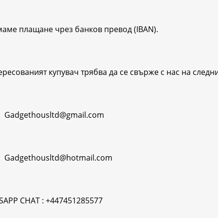
аме плащане чрез банков превод (IBAN).
ересованият купувач трябва да се свърже с нас на следни
: Gadgethousltd@gmail.com
: Gadgethousltd@hotmail.com
APP CHAT : +447451285577