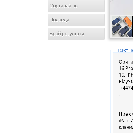
Сортирай по
Подреди
Брой резултати
Tекст н
Оригин
16 Pro
15, iPho
PlayS
+4474
.
Ние с
iPad,
клави