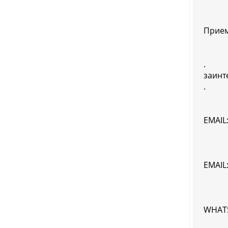
Прием
.
заинт
.
EMAIL
EMAIL
WHATS