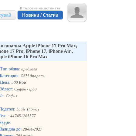
В търсене на истината
кувай
Новини / Статии
игинална Apple iPhone 17 Pro Max,
hone 17 Pro, iPhone 17, iPhone Air ,
ple iPhone 16 Pro Max
Тип обява:
предлага
Категория:
GSM Апарати
Цена:
500 EUR
Област:
София - град
/с:
София
Подател:
Louis Thomas
Тел:
+447451285577
Skype:
Валидна до:
28-04-2027
Видяно:
704 път/и