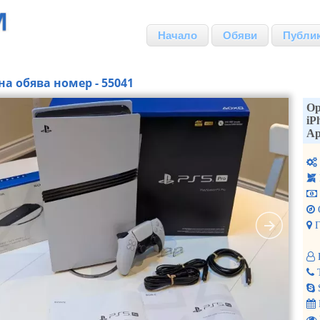
Начало
Обяви
Публи
на обява номер - 55041
Ор
iP
Ap
Г