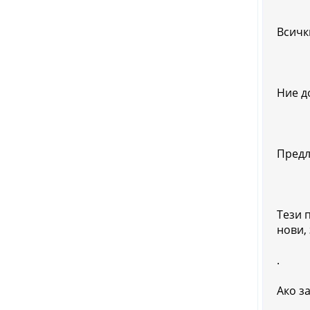
Всичк
Ние д
Предл
Тези 
нови,
.
Ако з