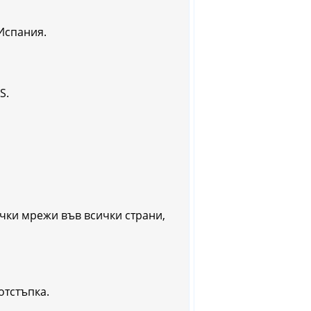
Испания.
S.
чки мрежи във всички страни,
отстъпка.