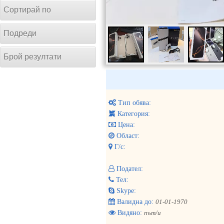
Сортирай по
Подреди
Брой резултати
Тип обява:
Категория:
Цена:
Област:
Г/с:
Подател:
Тел:
Skype:
Валидна до:
01-01-1970
Видяно:
път/и