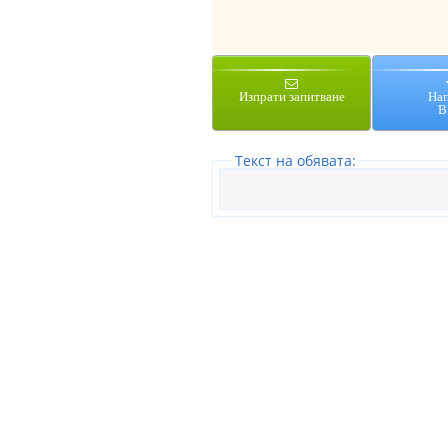
Изпрати запитване
На
В
Tекст на обявата: