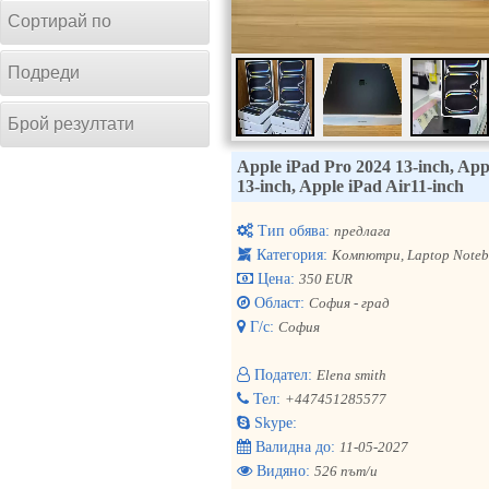
Сортирай по
Подреди
Брой резултати
Apple iPad Pro 2024 13-inch, Appl
13-inch, Apple iPad Air11-inch
Тип обява:
предлага
Категория:
Компютри, Laptop Note
Цена:
350 EUR
Област:
София - град
Г/с:
София
Подател:
Elena smith
Тел:
+447451285577
Skype:
Валидна до:
11-05-2027
Видяно:
526 път/и