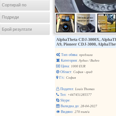
Сортирай по
Подреди
Брой резултати
AlphaTheta CDJ-3000X, AlphaTh
A9, Pioneer CDJ-3000, AlphaT
Тип обява:
предлага
Категория:
Аудио / Видео
Цена:
1000 EUR
Област:
София - град
Г/с:
София
Подател:
Louis Thomas
Тел:
+447451285577
Skype:
Валидна до:
28-04-2027
Видяно:
270 път/и