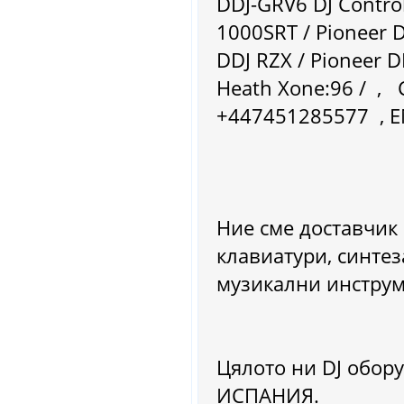
DDJ-GRV6 DJ Controller / Pioneer DDJ-1000 / 
1000SRT / Pioneer D
DDJ RZX / Pioneer DDJ-RZ / Denon DJ Prime 
Heath Xone:96 / , 
+447451285577 , E
Ние сме доставчик
клавиатури, синтез
музикални инструм
Цялото ни DJ обору
ИСПАНИЯ.