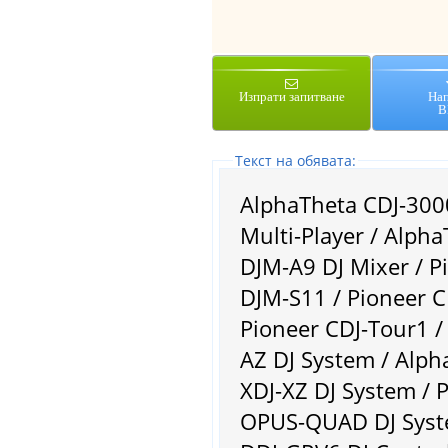
Изпрати запитване
На
В
Tекст на обявата:
AlphaTheta CDJ-3000
Multi-Player / AlphaTheta Euphonia Rotary Mixer / Pioneer
DJM-A9 DJ Mixer / P
DJM-S11 / Pioneer 
Pioneer CDJ-Tour1 /
AZ DJ System / AlphaTheta OMNIS-DUO DJ System / Pioneer
XDJ-XZ DJ System / 
OPUS-QUAD DJ Syste