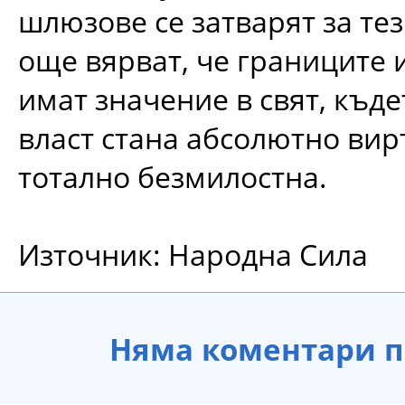
шлюзове се затварят за тез
още вярват, че границите 
имат значение в свят, къде
власт стана абсолютно вир
тотално безмилостна.
Източник: Народна Сила
Няма коментари п