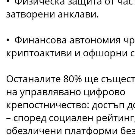
• Физическа защита от час
затворени анклави.
• Финансова автономия чр
криптоактиви и офшорни с
Останалите 80% ще същест
на управлявано цифрово
крепостничество: достъп д
– според социален рейтинг,
обезличени платформи без