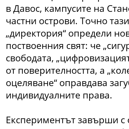
в Давос, кампусите на Ста
частни острови. Точно таз
„директория“ определи но
поствоенния свят: че „сигу
свободата, „цифровизацият
от поверителността, а „ко
оцеляване“ оправдава загу
индивидуалните права.
Експериментът завърши с