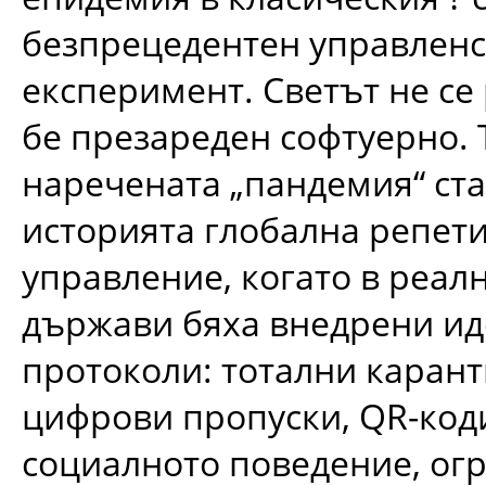
безпрецедентен управлен
експеримент. Светът не се 
бе презареден софтуерно. 
наречената „пандемия“ ста
историята глобална репети
управление, когато в реал
държави бяха внедрени и
протоколи: тотални карант
цифрови пропуски, QR-код
социалното поведение, ог