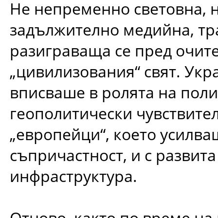
Не непременно световна, 
задължително медийна, тр
разиграваща се пред очите
„цивилизования“ свят. Укр
вписваше в ролята на поли
геополитически чувствител
„европейци“, което усилва
съпричастност, и с развит
инфраструктура.
Отново, както по време на