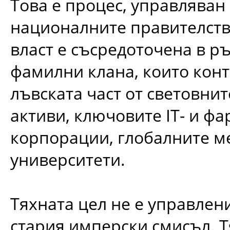
Това е процес, управляван 
националните правителств
власт е съсредоточена в ръ
фамилни клана, които кон
лъвската част от световни
активи, ключовите IT- и ф
корпорации, глобалните м
университети.
Тяхната цел не е управлени
стария имперски смисъл. Т