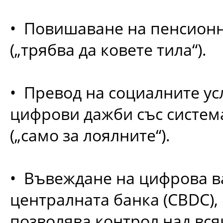
• Повишаване на пенсионн
(„трябва да ковете тила“).
• Превод на социалните ус
цифрови дажби със система
(„само за лоялните“).
• Въвеждане на цифрова в
централната банка (CBDC),
позволява контрол над вся