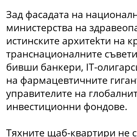
Зад фасадата на национал
министерства на здравеоп
истинските архитеkти на к
транснационалните съвети
бивши банкери, IT-олигарс
на фармацевтичните гиган
управителите на глобални
инвестиционни фондове.
Тяхните щаб-квартири не са