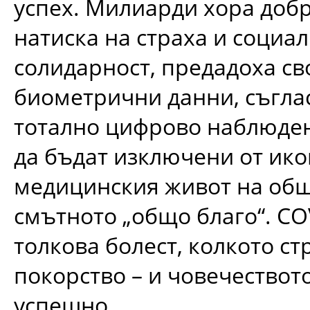
успех. Милиарди хора доб
натиска на страха и социа
солидарност, предадоха св
биометрични данни, съглас
тотално цифрово наблюден
да бъдат изключени от ик
медицинския живот на общ
смътното „общо благо“. CO
толкова болест, колкото стр
покорство – и човечествот
успешно.